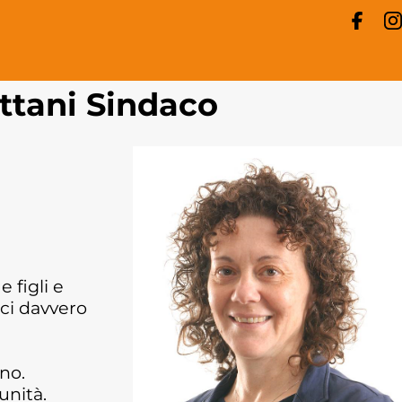
ttani Sindaco
 figli e
rci davvero
no.
munità.