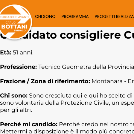
Squadra
Cinzia Cicola
CHI SONO
PROGRAMMA
PROGETTI REALIZZA
Candidato consigliere C
Età:
51 anni.
Professione:
Tecnico Geometra della Provinci
Frazione / Zona di riferimento:
Montanara - 
Chi sono:
Sono cresciuta qui e qui ho scelto di
sono volontaria della Protezione Civile, un'esp
per gli altri.
Perché mi candido:
Perché credo nel nostro te
Mettermi a disposizione è il modo più concre